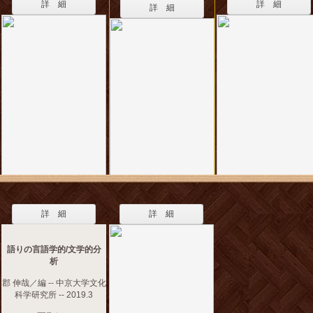
詳 細
詳 細
詳 細
詳 細
詳 細
語りの言語学的/文学的分
析
郡 伸哉／編 -- 中京大学文化
科学研究所 -- 2019.3