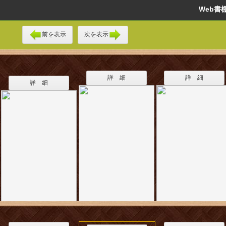
Web
前を表示
次を表示
詳 細
詳 細
詳 細