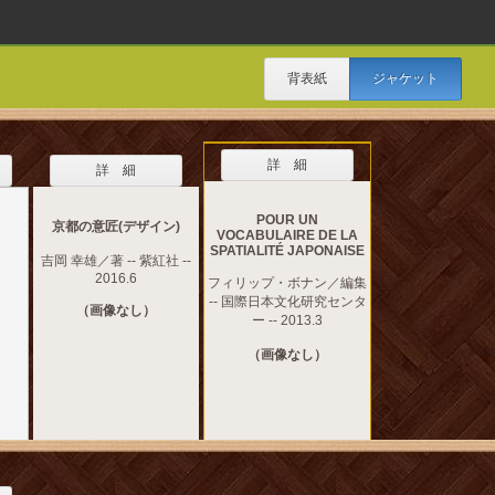
背表紙
ジャケット
詳 細
詳 細
POUR UN
京都の意匠(デザイン)
VOCABULAIRE DE LA
SPATIALITÉ JAPONAISE
吉岡 幸雄／著 -- 紫紅社 --
2016.6
フィリップ・ボナン／編集
-- 国際日本文化研究センタ
（画像なし）
ー -- 2013.3
（画像なし）