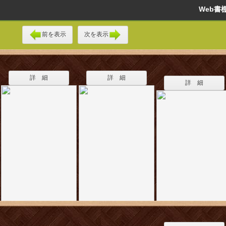
Web
前を表示
次を表示
詳 細
詳 細
詳 細