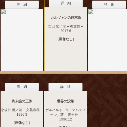
詳 細
詳 細
詳 細
カルヴァンの終末論
吉田 隆／著 -- 教文館 --
2017.6
（画像なし）
詳 細
詳 細
終末論の正体
世界の没落
小坂井 澄／著 -- 文芸春秋 --
ゲルハルト・M・マルティ
1996.3
ーン／著 -- 青土社 --
1996.12
（画像なし）