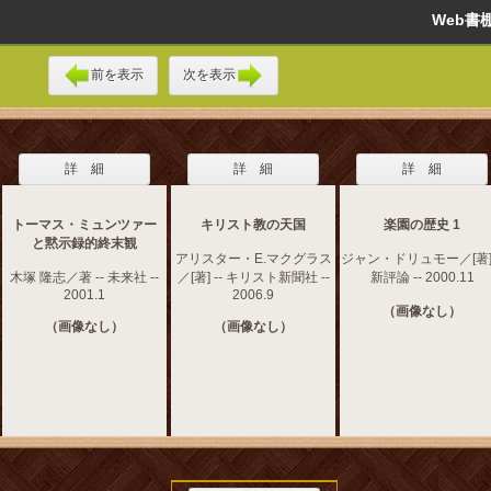
Web
前を表示
次を表示
詳 細
詳 細
詳 細
トーマス・ミュンツァー
キリスト教の天国
楽園の歴史 1
と黙示録的終末観
アリスター・E.マクグラス
ジャン・ドリュモー／[著] 
木塚 隆志／著 -- 未来社 --
／[著] -- キリスト新聞社 --
新評論 -- 2000.11
2001.1
2006.9
（画像なし）
（画像なし）
（画像なし）