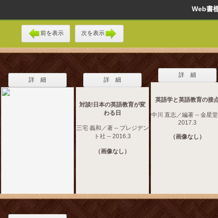
Web
前を表示
次を表示
詳 細
詳 細
詳 細
英語学と英語教育の接
対談!日本の英語教育が変
わる日
中川 直志／編著 -- 金星堂 
2017.3
三宅 義和／著 -- プレジデン
ト社 -- 2016.3
（画像なし）
（画像なし）