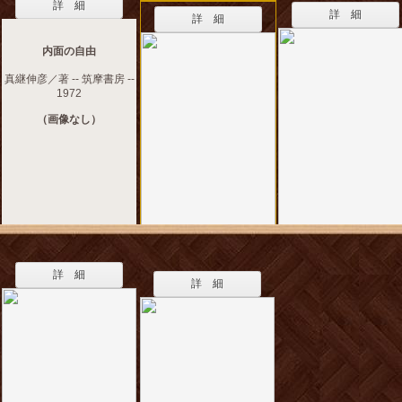
詳 細
詳 細
詳 細
内面の自由
真継伸彦／著 -- 筑摩書房 --
1972
（画像なし）
詳 細
詳 細