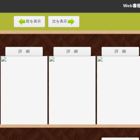
Web
前を表示
次を表示
詳 細
詳 細
詳 細