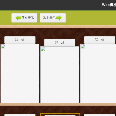
Web
前を表示
次を表示
詳 細
詳 細
詳 細