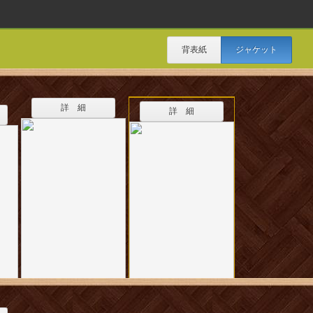
背表紙
ジャケット
詳 細
詳 細