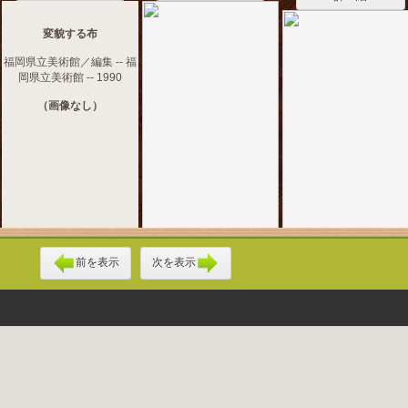
変貌する布
福岡県立美術館／編集 -- 福
岡県立美術館 -- 1990
（画像なし）
前を表示
次を表示