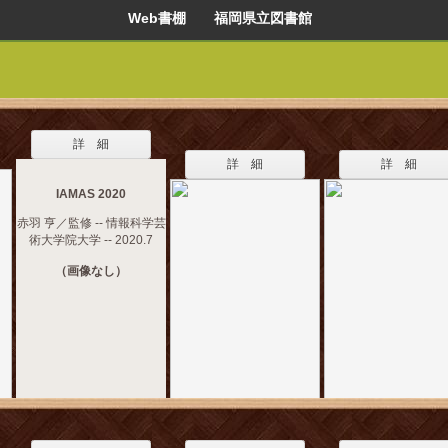
Web書棚 福岡県立図書館
詳 細
詳 細
詳 細
IAMAS 2020
赤羽 亨／監修 -- 情報科学芸
術大学院大学 -- 2020.7
（画像なし）