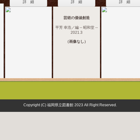
詳 細
詳 細
詳 細
芸術の価値創造
平芳 幸浩／編 -- 昭和堂 --
2021.3
（画像なし）
Copyright (C) 福岡県立図書館 2023 All Right Reserved.