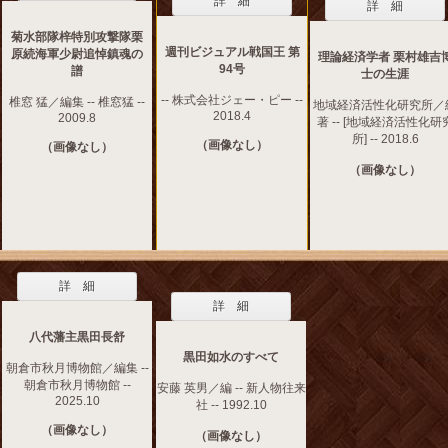
詳 細
詳 細
菊水部隊梓特別攻撃隊栗
週刊ビジュアル戦国王 第
原続海軍少尉追悼鎮魂の
理論経済学者 栗村雄吉
94号
譜
士の生涯
-- 株式会社ジェー・ピー --
椎窓 猛／編集 -- 椎窓猛 --
地域経済活性化研究所／
2018.4
2009.8
著 -- [地域経済活性化研
所] -- 2018.6
（画像なし）
（画像なし）
（画像なし）
詳 細
詳 細
八代藩主黒田長舒
黒田如水のすべて
朝倉市秋月博物館／編集 --
朝倉市秋月博物館 --
安藤 英男／編 -- 新人物往来
2025.10
社 -- 1992.10
（画像なし）
（画像なし）