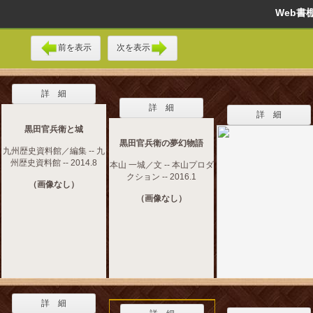
Web
前を表示
次を表示
詳 細
詳 細
詳 細
黒田官兵衛と城
黒田官兵衛の夢幻物語
九州歴史資料館／編集 -- 九
州歴史資料館 -- 2014.8
本山 一城／文 -- 本山プロダ
クション -- 2016.1
（画像なし）
（画像なし）
詳 細