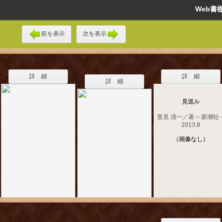
Web
前を表示
次を表示
詳 細
詳 細
詳 細
見送ル
里見 清一／著 -- 新潮社 -
2013.8
（画像なし）