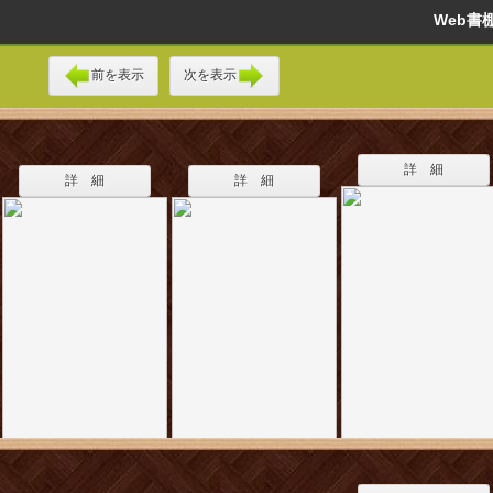
Web
前を表示
次を表示
詳 細
詳 細
詳 細