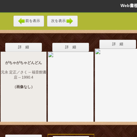
Web
前を表示
次を表示
詳 細
詳 細
詳 細
がちゃがちゃどんどん
元永 定正／さく -- 福音館書
店 -- 1990.4
（画像なし）