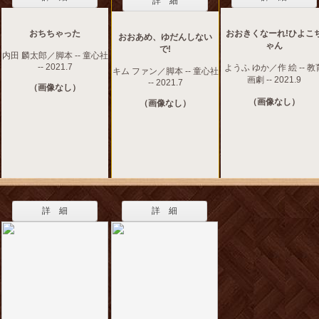
詳 細
おちちゃった
おおきくなーれ!ひよこ
おおあめ、ゆだんしない
ゃん
で!
内田 麟太郎／脚本 -- 童心社
-- 2021.7
ようふ ゆか／作 絵 -- 教
キム ファン／脚本 -- 童心社
画劇 -- 2021.9
-- 2021.7
（画像なし）
（画像なし）
（画像なし）
詳 細
詳 細