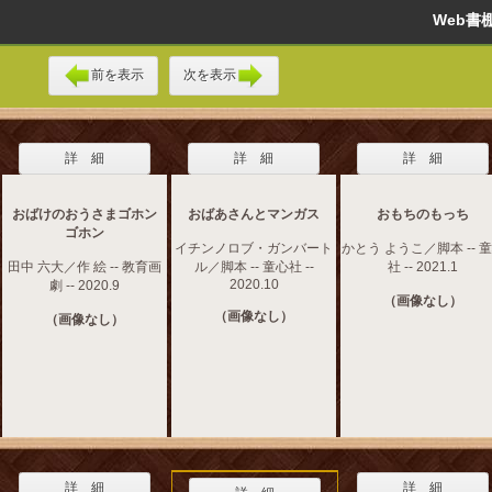
Web
前を表示
次を表示
詳 細
詳 細
詳 細
おばけのおうさまゴホン
おばあさんとマンガス
おもちのもっち
ゴホン
イチンノロブ・ガンバート
かとう ようこ／脚本 -- 
田中 六大／作 絵 -- 教育画
ル／脚本 -- 童心社 --
社 -- 2021.1
2020.10
劇 -- 2020.9
（画像なし）
（画像なし）
（画像なし）
詳 細
詳 細