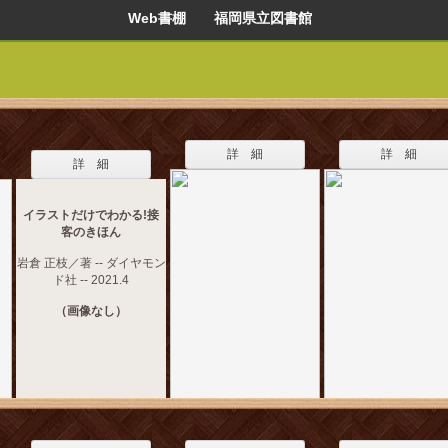
Web書棚 福岡県立図書館
詳 細
詳 細
詳 細
イラストだけでわかる!接
客のきほん
岩倉 正枝／著 -- ダイヤモン
ド社 -- 2021.4
（画像なし）