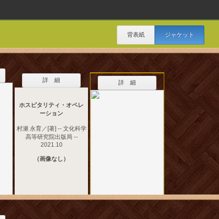
背表紙
ジャケット
詳 細
詳 細
ホスピタリティ・オペレ
ーション
村瀬 永育／[著] -- 文化科学
高等研究院出版局 --
2021.10
（画像なし）