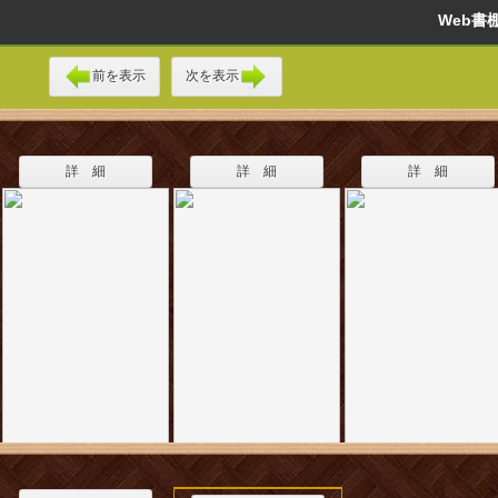
Web
前を表示
次を表示
詳 細
詳 細
詳 細