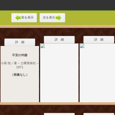
前を表示
次を表示
詳 細
詳 細
詳 細
不安の均衡
小高 恒／著 -- 土曜美術社 --
1971
（画像なし）