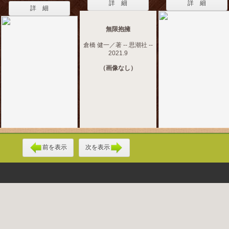
詳 細
詳 細
詳 細
無限抱擁
倉橋 健一／著 -- 思潮社 --
2021.9
（画像なし）
前を表示
次を表示