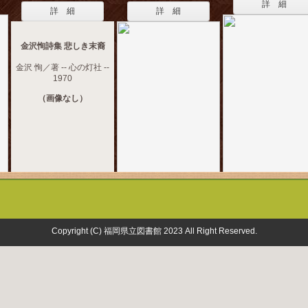
詳 細
詳 細
詳 細
金沢恂詩集 悲しき末裔
金沢 恂／著 -- 心の灯社 --
1970
（画像なし）
Copyright (C) 福岡県立図書館 2023 All Right Reserved.