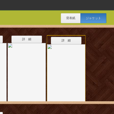
背表紙
ジャケット
詳 細
詳 細