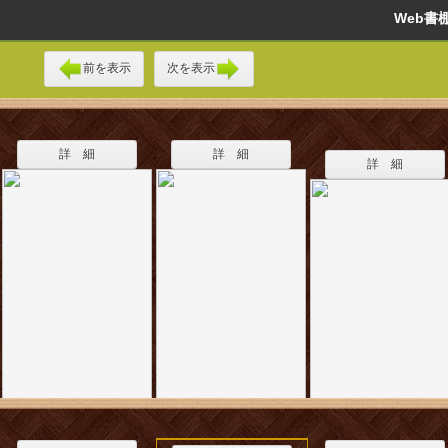
Web
前を表示
次を表示
詳 細
詳 細
詳 細