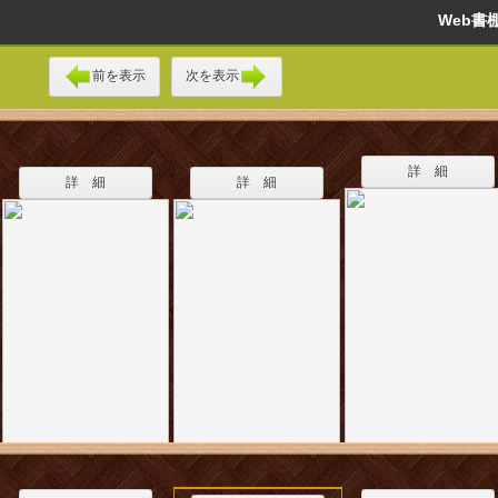
Web
前を表示
次を表示
詳 細
詳 細
詳 細