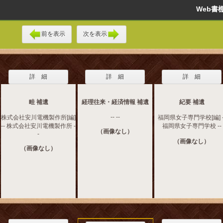
Web
前を表示
次を表示
詳 細
詳 細
詳 細
畦 補遺
経理往来・経済情報 補遺
紀要 補遺
-- --
株式会社安川電機製作所[編]
福岡県女子専門学校[編] -
-- 株式会社安川電機製作所 -
福岡県女子専門学校 --
（画像なし）
-
（画像なし）
（画像なし）