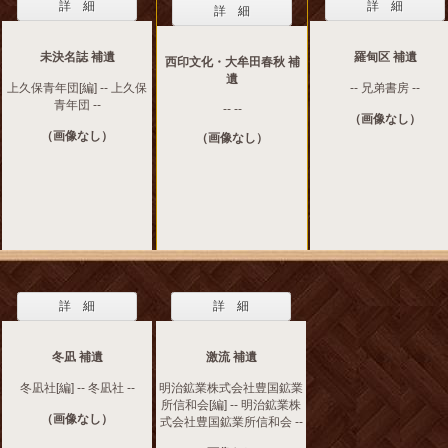
詳 細
詳 細
詳 細
未決名誌 補遺
羅甸区 補遺
西印文化・大牟田春秋 補
遺
上久保青年団[編] -- 上久保
-- 兄弟書房 --
青年団 --
-- --
（画像なし）
（画像なし）
（画像なし）
詳 細
詳 細
冬凪 補遺
激流 補遺
冬凪社[編] -- 冬凪社 --
明治鉱業株式会社豊国鉱業
所信和会[編] -- 明治鉱業株
（画像なし）
式会社豊国鉱業所信和会 --