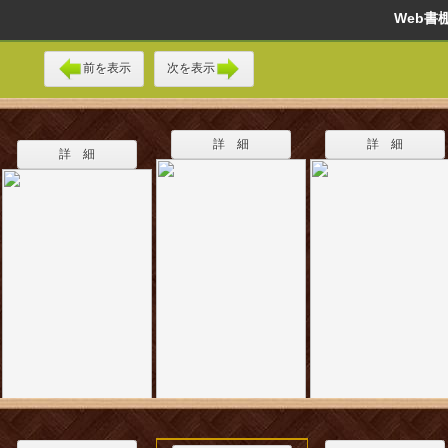
Web
前を表示
次を表示
詳 細
詳 細
詳 細