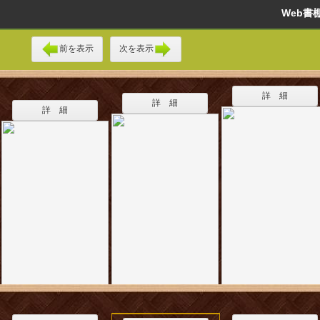
Web
前を表示
次を表示
詳 細
詳 細
詳 細