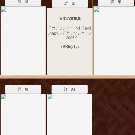
詳 細
詳 細
詳 細
日本の賞事典
日外アソシエーツ株式会社
／編集 -- 日外アソシエーツ
-- 2005.9
（画像なし）
詳 細
詳 細