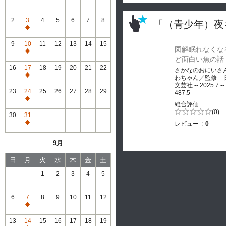
2
3
4
5
6
7
8
「（青少年）夜
通
常
9
10
11
12
13
14
15
図解眠れなくな
休
通
ど面白い魚の話
館
常
16
17
18
19
20
21
22
さかなのおにいさ
休
通
わちゃん／監修 --
館
文芸社 -- 2025.7 --
常
23
24
25
26
27
28
29
487.5
休
通
総合評価
館
常
5段階評価の
(0)
30
31
0.0
休
レビュー
0
通
館
常
9月
休
館
日
月
火
水
木
金
土
1
2
3
4
5
6
7
8
9
10
11
12
通
常
13
14
15
16
17
18
19