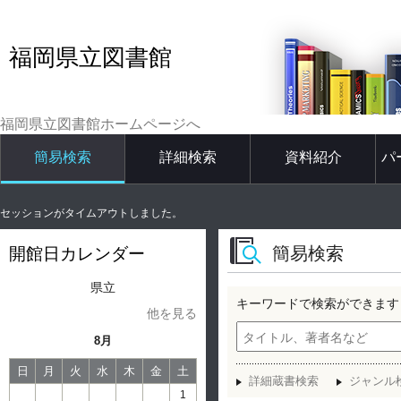
福岡県立図書館
福岡県立図書館ホームページへ
簡易検索
詳細検索
資料紹介
パ
セッションがタイムアウトしました。
簡易検索
開館日カレンダー
県立
キーワードで検索ができます
他を見る
8月
日
月
火
水
木
金
土
詳細蔵書検索
ジャンル
1