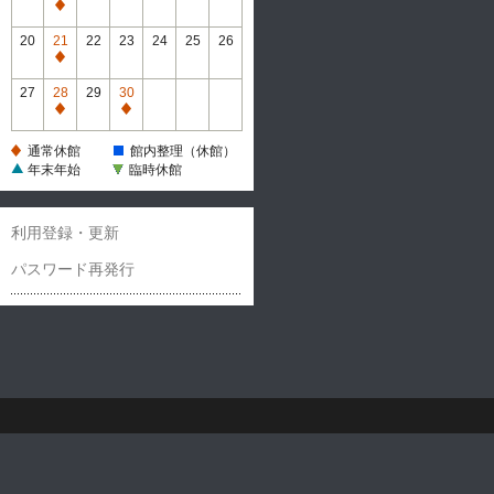
休
通
館
常
20
21
22
23
24
25
26
休
通
館
常
27
28
29
30
休
通
通
館
常
常
通常休館
館内整理（休館）
休
休
年末年始
臨時休館
館
館
利用登録・更新
パスワード再発行