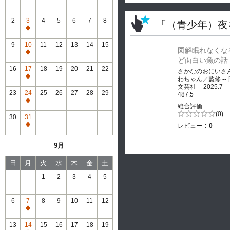
2
3
4
5
6
7
8
「（青少年）夜
通
常
9
10
11
12
13
14
15
図解眠れなくな
休
通
ど面白い魚の話
館
常
16
17
18
19
20
21
22
さかなのおにいさ
休
通
わちゃん／監修 --
館
文芸社 -- 2025.7 --
常
23
24
25
26
27
28
29
487.5
休
通
総合評価
館
常
5段階評価の
(0)
30
31
0.0
休
レビュー
0
通
館
常
9月
休
館
日
月
火
水
木
金
土
1
2
3
4
5
6
7
8
9
10
11
12
通
常
13
14
15
16
17
18
19