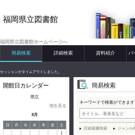
福岡県立図書館
福岡県立図書館ホームページへ
簡易検索
詳細検索
資料紹介
パ
セッションがタイムアウトしました。
簡易検索
開館日カレンダー
県立
キーワードで検索ができます
他を見る
8月
日
月
火
水
木
金
土
詳細蔵書検索
ジャンル
1