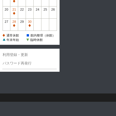
休
通
館
常
20
21
22
23
24
25
26
休
通
館
常
27
28
29
30
休
通
通
館
常
常
通常休館
館内整理（休館）
休
休
年末年始
臨時休館
館
館
利用登録・更新
パスワード再発行