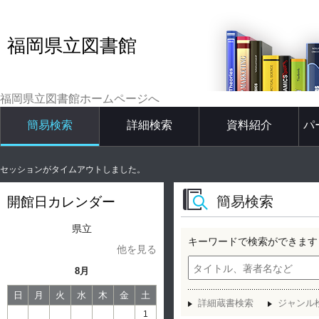
福岡県立図書館
福岡県立図書館ホームページへ
簡易検索
詳細検索
資料紹介
パ
セッションがタイムアウトしました。
簡易検索
開館日カレンダー
県立
キーワードで検索ができます
他を見る
8月
日
月
火
水
木
金
土
詳細蔵書検索
ジャンル
1