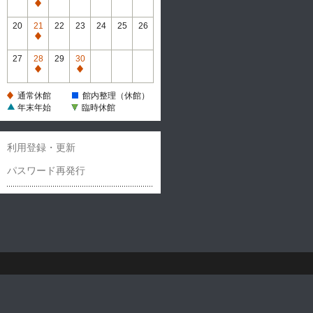
休
通
館
常
20
21
22
23
24
25
26
休
通
館
常
27
28
29
30
休
通
通
館
常
常
通常休館
館内整理（休館）
休
休
年末年始
臨時休館
館
館
利用登録・更新
パスワード再発行