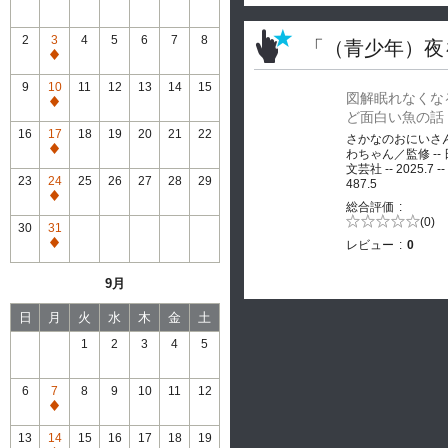
2
3
4
5
6
7
8
「（青少年）夜
通
常
9
10
11
12
13
14
15
図解眠れなくな
休
通
ど面白い魚の話
館
常
16
17
18
19
20
21
22
さかなのおにいさ
休
通
わちゃん／監修 --
館
文芸社 -- 2025.7 --
常
23
24
25
26
27
28
29
487.5
休
通
総合評価
館
常
5段階評価の
(0)
30
31
0.0
休
レビュー
0
通
館
常
9月
休
館
日
月
火
水
木
金
土
1
2
3
4
5
6
7
8
9
10
11
12
通
常
13
14
15
16
17
18
19