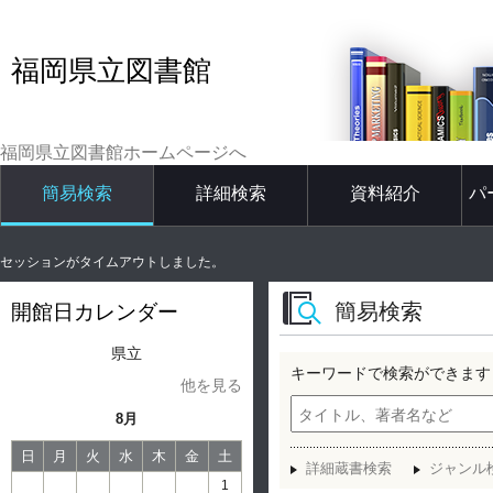
福岡県立図書館
福岡県立図書館ホームページへ
簡易検索
詳細検索
資料紹介
パ
セッションがタイムアウトしました。
簡易検索
開館日カレンダー
県立
キーワードで検索ができます
他を見る
8月
日
月
火
水
木
金
土
詳細蔵書検索
ジャンル
1