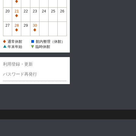
休
通
館
常
20
21
22
23
24
25
26
休
通
館
常
27
28
29
30
休
通
通
館
常
常
通常休館
館内整理（休館）
休
休
年末年始
臨時休館
館
館
利用登録・更新
パスワード再発行