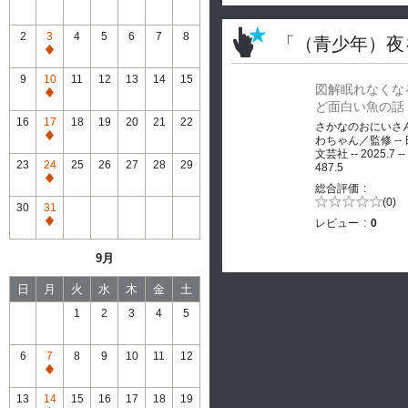
2
3
4
5
6
7
8
「（青少年）夜
通
常
9
10
11
12
13
14
15
図解眠れなくな
休
通
ど面白い魚の話
館
常
16
17
18
19
20
21
22
さかなのおにいさ
休
通
わちゃん／監修 --
館
文芸社 -- 2025.7 --
常
23
24
25
26
27
28
29
487.5
休
通
総合評価
館
常
5段階評価の
(0)
30
31
0.0
休
レビュー
0
通
館
常
9月
休
館
日
月
火
水
木
金
土
1
2
3
4
5
6
7
8
9
10
11
12
通
常
13
14
15
16
17
18
19