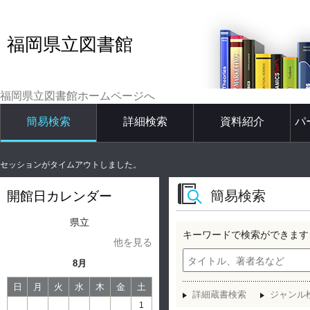
福岡県立図書館
福岡県立図書館ホームページへ
簡易検索
詳細検索
資料紹介
パ
セッションがタイムアウトしました。
簡易検索
開館日カレンダー
県立
キーワードで検索ができます
他を見る
8月
日
月
火
水
木
金
土
詳細蔵書検索
ジャンル
1