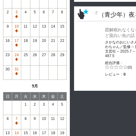
2
3
4
5
6
7
8
「（青少年）夜
通
常
9
10
11
12
13
14
15
図解眠れなくな
休
通
ど面白い魚の話
館
常
16
17
18
19
20
21
22
さかなのおにいさ
休
通
わちゃん／監修 --
館
文芸社 -- 2025.7 --
常
23
24
25
26
27
28
29
487.5
休
通
総合評価
館
常
5段階評価の
(0)
30
31
0.0
休
レビュー
0
通
館
常
9月
休
館
日
月
火
水
木
金
土
1
2
3
4
5
6
7
8
9
10
11
12
通
常
13
14
15
16
17
18
19