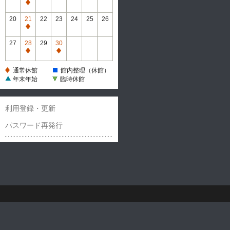
休
通
館
常
20
21
22
23
24
25
26
休
通
館
常
27
28
29
30
休
通
通
館
常
常
通常休館
館内整理（休館）
休
休
年末年始
臨時休館
館
館
利用登録・更新
パスワード再発行