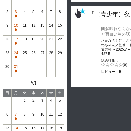
2
3
4
5
6
7
8
「（青少年）夜
通
常
9
10
11
12
13
14
15
図解眠れなくな
休
通
ど面白い魚の話
館
常
16
17
18
19
20
21
22
さかなのおにいさ
休
通
わちゃん／監修 --
館
文芸社 -- 2025.7 --
常
23
24
25
26
27
28
29
487.5
休
通
総合評価
館
常
5段階評価の
(0)
30
31
0.0
休
レビュー
0
通
館
常
9月
休
館
日
月
火
水
木
金
土
1
2
3
4
5
6
7
8
9
10
11
12
通
常
13
14
15
16
17
18
19