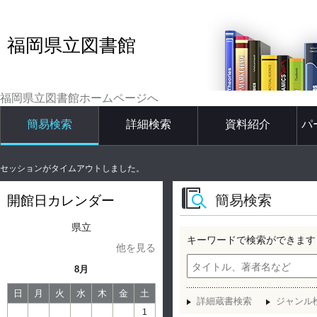
福岡県立図書館
福岡県立図書館ホームページへ
簡易検索
詳細検索
資料紹介
パ
セッションがタイムアウトしました。
簡易検索
開館日カレンダー
県立
キーワードで検索ができます
他を見る
8月
日
月
火
水
木
金
土
詳細蔵書検索
ジャンル
1