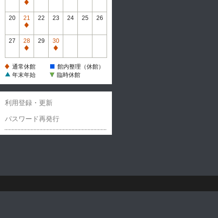
休
通
館
常
20
21
22
23
24
25
26
休
通
館
常
27
28
29
30
休
通
通
館
常
常
通常休館
館内整理（休館）
休
休
年末年始
臨時休館
館
館
利用登録・更新
パスワード再発行