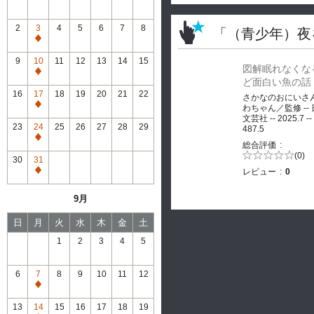
2
3
4
5
6
7
8
「（青少年）夜
通
常
9
10
11
12
13
14
15
図解眠れなくな
休
通
ど面白い魚の話
館
常
16
17
18
19
20
21
22
さかなのおにいさ
休
通
わちゃん／監修 --
館
文芸社 -- 2025.7 --
常
23
24
25
26
27
28
29
487.5
休
通
総合評価
館
常
5段階評価の
(0)
30
31
0.0
休
レビュー
0
通
館
常
9月
休
館
日
月
火
水
木
金
土
1
2
3
4
5
6
7
8
9
10
11
12
通
常
13
14
15
16
17
18
19