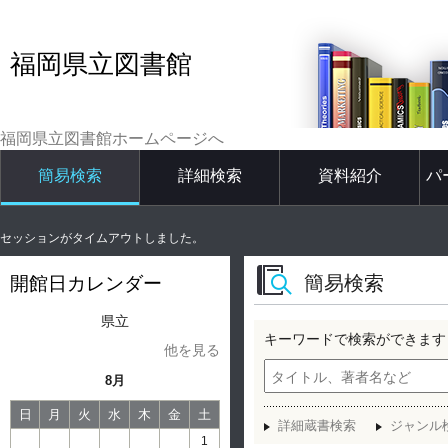
福岡県立図書館
福岡県立図書館ホームページへ
簡易検索
詳細検索
資料紹介
パ
セッションがタイムアウトしました。
簡易検索
開館日カレンダー
県立
キーワードで検索ができます
他を見る
8月
日
月
火
水
木
金
土
詳細蔵書検索
ジャンル
1