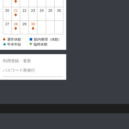
休
通
館
常
20
21
22
23
24
25
26
休
通
館
常
27
28
29
30
休
通
通
館
常
常
通常休館
館内整理（休館）
休
休
年末年始
臨時休館
館
館
利用登録・更新
パスワード再発行