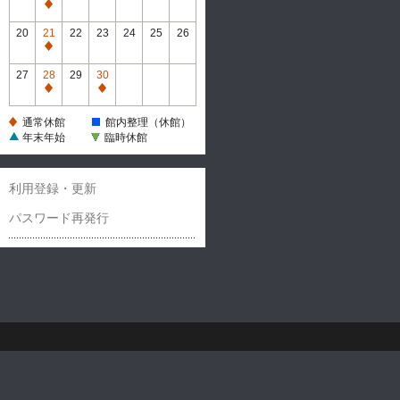
休
通
館
常
20
21
22
23
24
25
26
休
通
館
常
27
28
29
30
休
通
通
館
常
常
通常休館
館内整理（休館）
休
休
年末年始
臨時休館
館
館
利用登録・更新
パスワード再発行