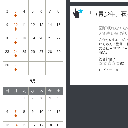
2
3
4
5
6
7
8
「（青少年）夜
通
常
9
10
11
12
13
14
15
図解眠れなくな
休
通
ど面白い魚の話
館
常
16
17
18
19
20
21
22
さかなのおにいさ
休
通
わちゃん／監修 --
館
文芸社 -- 2025.7 --
常
23
24
25
26
27
28
29
487.5
休
通
総合評価
館
常
5段階評価の
(0)
30
31
0.0
休
レビュー
0
通
館
常
9月
休
館
日
月
火
水
木
金
土
1
2
3
4
5
6
7
8
9
10
11
12
通
常
13
14
15
16
17
18
19