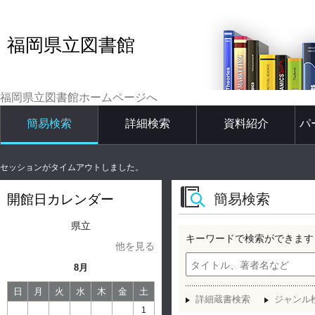
福岡県立図書館
福岡県立図書館ホームページへ
簡易検索
詳細検索
資料紹介
パ
セッションがタイムアウトしました。
簡易検索
開館日カレンダー
県立
キーワードで検索ができます
他を見る
8月
日
月
火
水
木
金
土
詳細蔵書検索
ジャンル
1