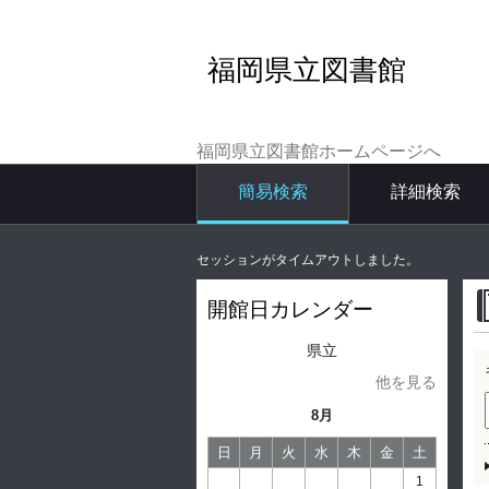
福岡県立図書館
福岡県立図書館ホームページへ
簡易検索
詳細検索
セッションがタイムアウトしました。
開館日カレンダー
県立
他を見る
8月
日
月
火
水
木
金
土
1