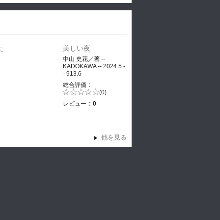
た
美しい夜
、
中山 史花／著 --
KADOKAWA -- 2024.5 -
- 913.6
ヤ
総合評価
5段階評価の
(0)
0.0
レビュー
0
他を見る