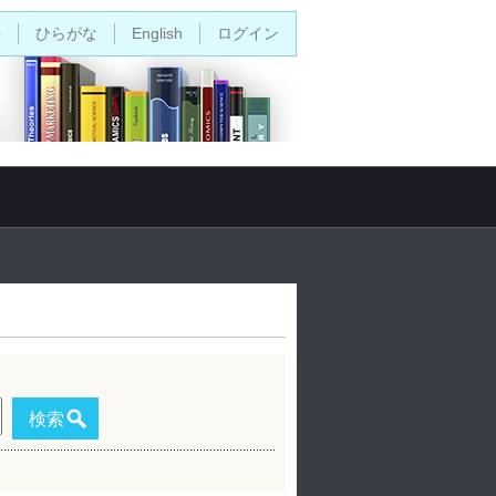
字
ひらがな
English
ログイン
検索