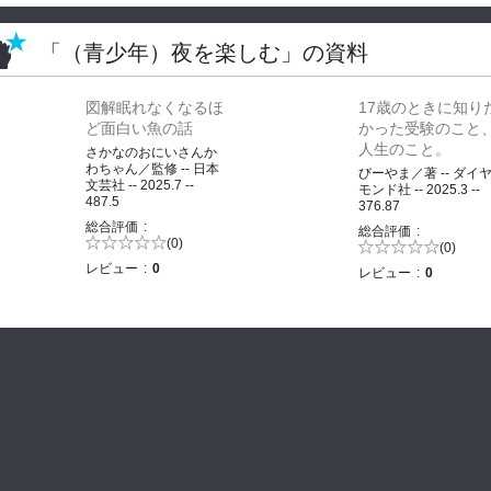
「（青少年）夜を楽しむ」の資料
図解眠れなくなるほ
17歳のときに知り
ど面白い魚の話
かった受験のこと
人生のこと。
さかなのおにいさんか
わちゃん／監修 -- 日本
びーやま／著 -- ダイ
文芸社 -- 2025.7 --
モンド社 -- 2025.3 --
487.5
376.87
総合評価
総合評価
5段階評価の
(0)
5段階評価の
(0)
0.0
0.0
レビュー
0
レビュー
0