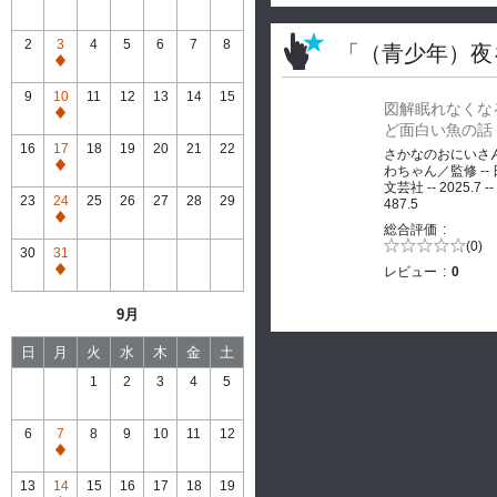
2
3
4
5
6
7
8
「（青少年）夜
通
常
9
10
11
12
13
14
15
図解眠れなくな
休
通
ど面白い魚の話
館
常
16
17
18
19
20
21
22
さかなのおにいさ
休
通
わちゃん／監修 --
館
文芸社 -- 2025.7 --
常
23
24
25
26
27
28
29
487.5
休
通
総合評価
館
常
5段階評価の
(0)
30
31
0.0
休
レビュー
0
通
館
常
9月
休
館
日
月
火
水
木
金
土
1
2
3
4
5
6
7
8
9
10
11
12
通
常
13
14
15
16
17
18
19