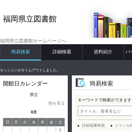
福岡県立図書館
福岡県立図書館ホームページへ
簡易検索
詳細検索
資料紹介
パ
セッションがタイムアウトしました。
簡易検索
開館日カレンダー
県立
キーワードで検索ができます
他を見る
8月
日
月
火
水
木
金
土
詳細蔵書検索
ジャンル
1