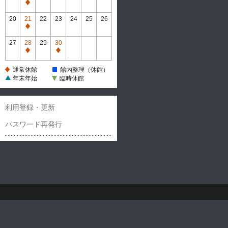
休
通
館
常
20
21
22
23
24
25
26
休
通
館
常
27
28
29
30
休
通
通
館
常
常
通常休館
館内整理（休館）
休
休
年末年始
臨時休館
館
館
利用登録・更新
パスワード再発行