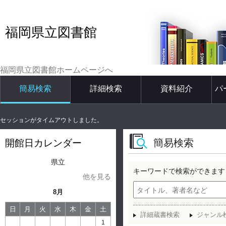
福岡県立図書館
福岡県立図書館ホームページへ
簡易検索
詳細検索
資料紹介
パ
セッションがタイムアウトしました。
簡易検索
開館日カレンダー
県立
キーワードで検索ができます
他を見る
8月
日
月
火
水
木
金
土
詳細蔵書検索
ジャンル
1