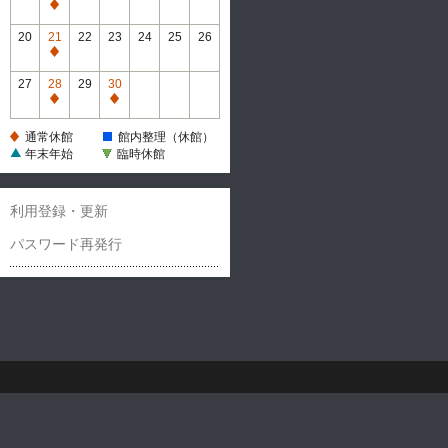
休
通
館
常
20
21
22
23
24
25
26
休
通
館
常
27
28
29
30
休
通
通
館
常
常
通常休館
館内整理（休館）
休
休
年末年始
臨時休館
館
館
利用登録・更新
パスワード再発行