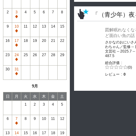
2
3
4
5
6
7
8
「（青少年）夜
通
常
9
10
11
12
13
14
15
図解眠れなくな
休
通
ど面白い魚の話
館
常
16
17
18
19
20
21
22
さかなのおにいさ
休
通
わちゃん／監修 --
館
文芸社 -- 2025.7 --
常
23
24
25
26
27
28
29
487.5
休
通
総合評価
館
常
5段階評価の
(0)
30
31
0.0
休
レビュー
0
通
館
常
9月
休
館
日
月
火
水
木
金
土
1
2
3
4
5
6
7
8
9
10
11
12
通
常
13
14
15
16
17
18
19