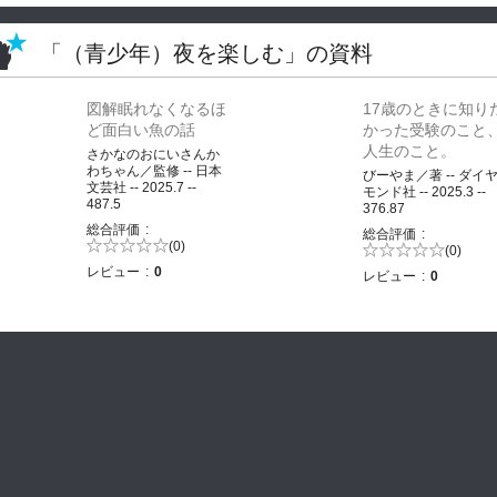
「（青少年）夜を楽しむ」の資料
図解眠れなくなるほ
17歳のときに知り
ど面白い魚の話
かった受験のこと
人生のこと。
さかなのおにいさんか
わちゃん／監修 -- 日本
びーやま／著 -- ダイ
文芸社 -- 2025.7 --
モンド社 -- 2025.3 --
487.5
376.87
総合評価
総合評価
5段階評価の
(0)
5段階評価の
(0)
0.0
0.0
レビュー
0
レビュー
0