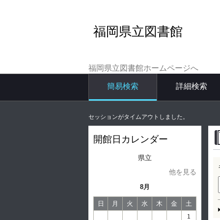
福岡県立図書館
福岡県立図書館ホームページへ
簡易検索
詳細検索
セッションがタイムアウトしました。
開館日カレンダー
県立
他を見る
8月
日
月
火
水
木
金
土
1