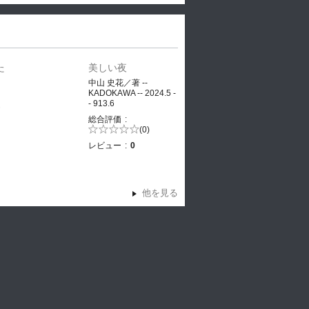
た
美しい夜
、
中山 史花／著 --
KADOKAWA -- 2024.5 -
- 913.6
ヤ
総合評価
5段階評価の
(0)
0.0
レビュー
0
他を見る