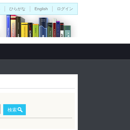
字
ひらがな
English
ログイン
検索