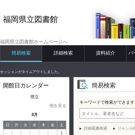
福岡県立図書館
福岡県立図書館ホームページへ
簡易検索
詳細検索
資料紹介
パ
セッションがタイムアウトしました。
簡易検索
開館日カレンダー
県立
キーワードで検索ができます
他を見る
8月
日
月
火
水
木
金
土
詳細蔵書検索
ジャンル
1