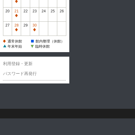
休
通
館
常
20
21
22
23
24
25
26
休
通
館
常
27
28
29
30
休
通
通
館
常
常
通常休館
館内整理（休館）
休
休
年末年始
臨時休館
館
館
利用登録・更新
パスワード再発行