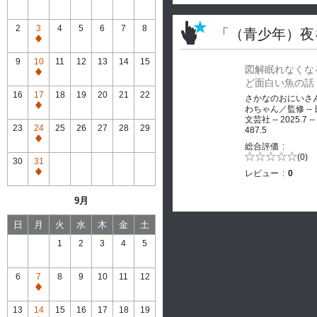
2
3
4
5
6
7
8
「（青少年）夜
通
常
9
10
11
12
13
14
15
図解眠れなくな
休
通
ど面白い魚の話
館
常
16
17
18
19
20
21
22
さかなのおにいさ
休
通
わちゃん／監修 --
館
文芸社 -- 2025.7 --
常
23
24
25
26
27
28
29
487.5
休
通
総合評価
館
常
5段階評価の
(0)
30
31
0.0
休
レビュー
0
通
館
常
9月
休
館
日
月
火
水
木
金
土
1
2
3
4
5
6
7
8
9
10
11
12
通
常
13
14
15
16
17
18
19