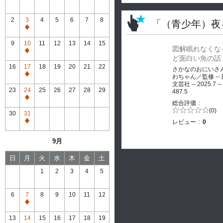
2
3
4
5
6
7
8
「（青少年）夜
通
常
9
10
11
12
13
14
15
図解眠れなくな
休
通
ど面白い魚の話
館
常
16
17
18
19
20
21
22
さかなのおにいさ
休
通
わちゃん／監修 --
館
文芸社 -- 2025.7 --
常
23
24
25
26
27
28
29
487.5
休
通
総合評価
館
常
5段階評価の
(0)
30
31
0.0
休
レビュー
0
通
館
常
9月
休
館
日
月
火
水
木
金
土
1
2
3
4
5
6
7
8
9
10
11
12
通
常
13
14
15
16
17
18
19