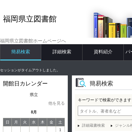
福岡県立図書館
福岡県立図書館ホームページへ
簡易検索
詳細検索
資料紹介
パ
セッションがタイムアウトしました。
簡易検索
開館日カレンダー
県立
キーワードで検索ができます
他を見る
8月
日
月
火
水
木
金
土
詳細蔵書検索
ジャンル
1