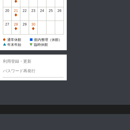
休
通
館
常
20
21
22
23
24
25
26
休
通
館
常
27
28
29
30
休
通
通
館
常
常
通常休館
館内整理（休館）
休
休
年末年始
臨時休館
館
館
利用登録・更新
パスワード再発行