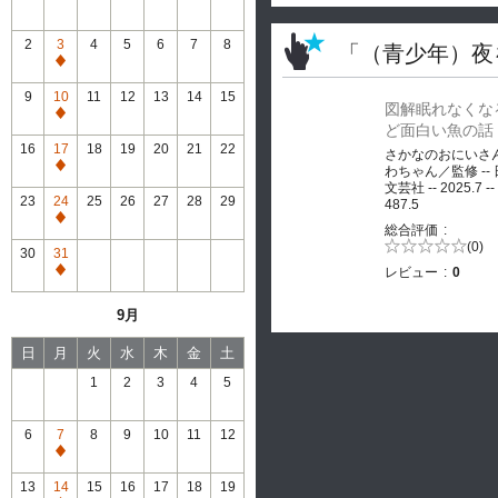
2
3
4
5
6
7
8
「（青少年）夜
通
常
9
10
11
12
13
14
15
図解眠れなくな
休
通
ど面白い魚の話
館
常
16
17
18
19
20
21
22
さかなのおにいさ
休
通
わちゃん／監修 --
館
文芸社 -- 2025.7 --
常
23
24
25
26
27
28
29
487.5
休
通
総合評価
館
常
5段階評価の
(0)
30
31
0.0
休
レビュー
0
通
館
常
9月
休
館
日
月
火
水
木
金
土
1
2
3
4
5
6
7
8
9
10
11
12
通
常
13
14
15
16
17
18
19