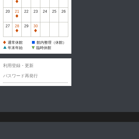
休
通
館
常
20
21
22
23
24
25
26
休
通
館
常
27
28
29
30
休
通
通
館
常
常
通常休館
館内整理（休館）
休
休
年末年始
臨時休館
館
館
利用登録・更新
パスワード再発行