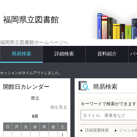
福岡県立図書館
福岡県立図書館ホームページへ
簡易検索
詳細検索
資料紹介
パ
セッションがタイムアウトしました。
簡易検索
開館日カレンダー
県立
キーワードで検索ができます
他を見る
8月
日
月
火
水
木
金
土
詳細蔵書検索
ジャンル
1