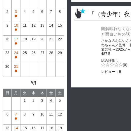
2
3
4
5
6
7
8
「（青少年）夜
通
常
9
10
11
12
13
14
15
図解眠れなくな
休
通
ど面白い魚の話
館
常
16
17
18
19
20
21
22
さかなのおにいさ
休
通
わちゃん／監修 --
館
文芸社 -- 2025.7 --
常
23
24
25
26
27
28
29
487.5
休
通
総合評価
館
常
5段階評価の
(0)
30
31
0.0
休
レビュー
0
通
館
常
9月
休
館
日
月
火
水
木
金
土
1
2
3
4
5
6
7
8
9
10
11
12
通
常
13
14
15
16
17
18
19