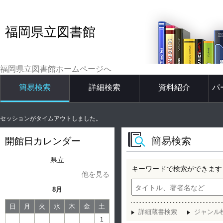
福岡県立図書館
福岡県立図書館ホームページへ
簡易検索
詳細検索
資料紹介
パ
セッションがタイムアウトしました。
簡易検索
開館日カレンダー
県立
キーワードで検索ができます
他を見る
8月
日
月
火
水
木
金
土
詳細蔵書検索
ジャンル
1