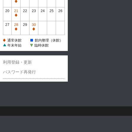
休
通
館
常
20
21
22
23
24
25
26
休
通
館
常
27
28
29
30
休
通
通
館
常
常
通常休館
館内整理（休館）
休
休
年末年始
臨時休館
館
館
利用登録・更新
パスワード再発行