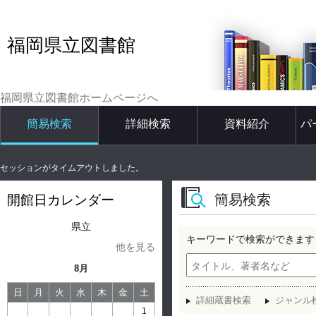
福岡県立図書館
福岡県立図書館ホームページへ
簡易検索
詳細検索
資料紹介
パ
セッションがタイムアウトしました。
簡易検索
開館日カレンダー
県立
キーワードで検索ができます
他を見る
8月
日
月
火
水
木
金
土
詳細蔵書検索
ジャンル
1