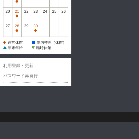
休
通
館
常
20
21
22
23
24
25
26
休
通
館
常
27
28
29
30
休
通
通
館
常
常
通常休館
館内整理（休館）
休
休
年末年始
臨時休館
館
館
利用登録・更新
パスワード再発行