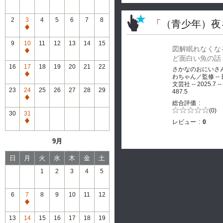
2
3
4
5
6
7
8
「（青少年）夜
通
常
9
10
11
12
13
14
15
図解眠れなくな
休
通
ど面白い魚の話
館
常
16
17
18
19
20
21
22
さかなのおにいさ
休
通
わちゃん／監修 --
館
文芸社 -- 2025.7 --
常
23
24
25
26
27
28
29
487.5
休
通
総合評価
館
常
5段階評価の
(0)
30
31
0.0
休
レビュー
0
通
館
常
9月
休
館
日
月
火
水
木
金
土
1
2
3
4
5
6
7
8
9
10
11
12
通
常
13
14
15
16
17
18
19