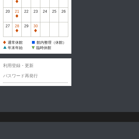
休
通
館
常
20
21
22
23
24
25
26
休
通
館
常
27
28
29
30
休
通
通
館
常
常
通常休館
館内整理（休館）
休
休
年末年始
臨時休館
館
館
利用登録・更新
パスワード再発行