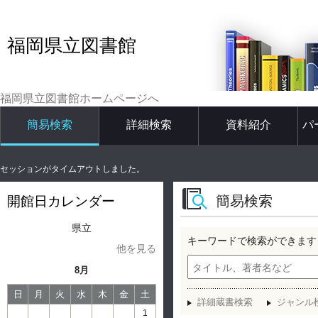
福岡県立図書館
福岡県立図書館ホームページへ
簡易検索
詳細検索
資料紹介
パ
セッションがタイムアウトしました。
簡易検索
開館日カレンダー
県立
キーワードで検索ができます
他を見る
8月
日
月
火
水
木
金
土
詳細蔵書検索
ジャンル
1