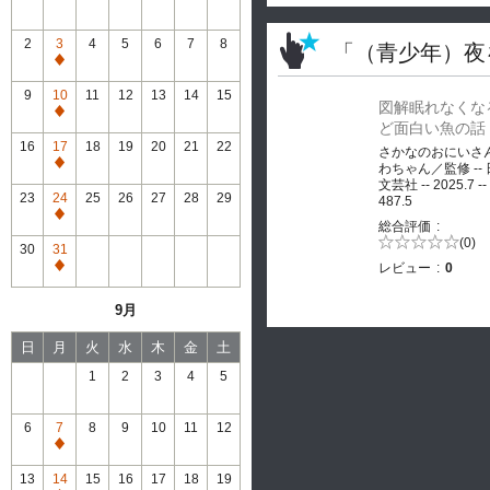
2
3
4
5
6
7
8
「（青少年）夜
通
常
9
10
11
12
13
14
15
図解眠れなくな
休
通
ど面白い魚の話
館
常
16
17
18
19
20
21
22
さかなのおにいさ
休
通
わちゃん／監修 --
館
文芸社 -- 2025.7 --
常
23
24
25
26
27
28
29
487.5
休
通
総合評価
館
常
5段階評価の
(0)
30
31
0.0
休
レビュー
0
通
館
常
9月
休
館
日
月
火
水
木
金
土
1
2
3
4
5
6
7
8
9
10
11
12
通
常
13
14
15
16
17
18
19