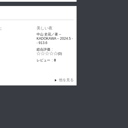
た
美しい夜
、
中山 史花／著 --
KADOKAWA -- 2024.5 -
- 913.6
ヤ
総合評価
5段階評価の
(0)
0.0
レビュー
0
他を見る