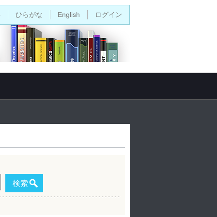
字
ひらがな
English
ログイン
検索