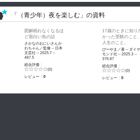
「（青少年）夜を楽しむ」の資料
図解眠れなくなるほ
17歳のときに知り
ど面白い魚の話
かった受験のこと
人生のこと。
さかなのおにいさんか
わちゃん／監修 -- 日本
びーやま／著 -- ダイ
文芸社 -- 2025.7 --
モンド社 -- 2025.3 --
487.5
376.87
総合評価
総合評価
5段階評価の
(0)
5段階評価の
(0)
0.0
0.0
レビュー
0
レビュー
0