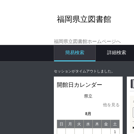
福岡県立図書館
福岡県立図書館ホームページへ
簡易検索
詳細検索
セッションがタイムアウトしました。
開館日カレンダー
県立
他を見る
8月
日
月
火
水
木
金
土
1