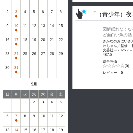
2
3
4
5
6
7
8
「（青少年）夜
通
常
9
10
11
12
13
14
15
図解眠れなくな
休
通
ど面白い魚の話
館
常
16
17
18
19
20
21
22
さかなのおにいさ
休
通
わちゃん／監修 --
館
文芸社 -- 2025.7 --
常
23
24
25
26
27
28
29
487.5
休
通
総合評価
館
常
5段階評価の
(0)
30
31
0.0
休
レビュー
0
通
館
常
9月
休
館
日
月
火
水
木
金
土
1
2
3
4
5
6
7
8
9
10
11
12
通
常
13
14
15
16
17
18
19