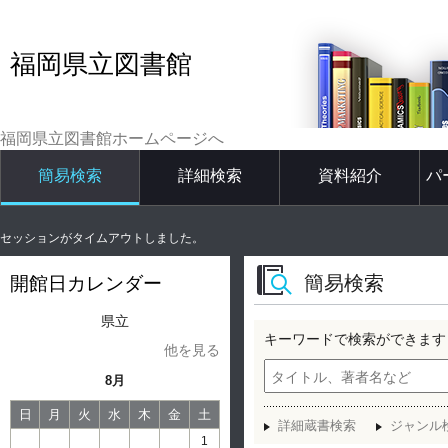
福岡県立図書館
福岡県立図書館ホームページへ
簡易検索
詳細検索
資料紹介
パ
セッションがタイムアウトしました。
簡易検索
開館日カレンダー
県立
キーワードで検索ができます
他を見る
8月
日
月
火
水
木
金
土
詳細蔵書検索
ジャンル
1