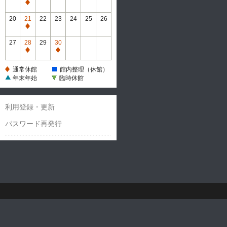
休
通
館
常
20
21
22
23
24
25
26
休
通
館
常
27
28
29
30
休
通
通
館
常
常
通常休館
館内整理（休館）
休
休
年末年始
臨時休館
館
館
利用登録・更新
パスワード再発行