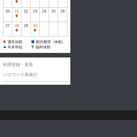
休
通
館
常
20
21
22
23
24
25
26
休
通
館
常
27
28
29
30
休
通
通
館
常
常
通常休館
館内整理（休館）
休
休
年末年始
臨時休館
館
館
利用登録・更新
パスワード再発行