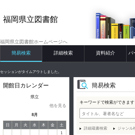
福岡県立図書館
福岡県立図書館ホームページへ
簡易検索
詳細検索
資料紹介
パ
セッションがタイムアウトしました。
簡易検索
開館日カレンダー
県立
キーワードで検索ができます
他を見る
8月
日
月
火
水
木
金
土
詳細蔵書検索
ジャンル
1