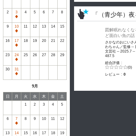
2
3
4
5
6
7
8
「（青少年）夜
通
常
9
10
11
12
13
14
15
図解眠れなくな
休
通
ど面白い魚の話
館
常
16
17
18
19
20
21
22
さかなのおにいさ
休
通
わちゃん／監修 --
館
文芸社 -- 2025.7 --
常
23
24
25
26
27
28
29
487.5
休
通
総合評価
館
常
5段階評価の
(0)
30
31
0.0
休
レビュー
0
通
館
常
9月
休
館
日
月
火
水
木
金
土
1
2
3
4
5
6
7
8
9
10
11
12
通
常
13
14
15
16
17
18
19