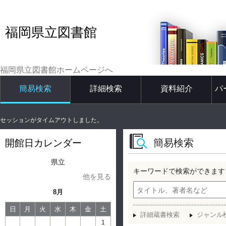
福岡県立図書館
福岡県立図書館ホームページへ
簡易検索
詳細検索
資料紹介
パ
セッションがタイムアウトしました。
簡易検索
開館日カレンダー
県立
キーワードで検索ができます
他を見る
8月
日
月
火
水
木
金
土
詳細蔵書検索
ジャンル
1