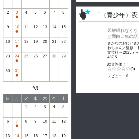
2
3
4
5
6
7
8
「（青少年）夜
通
常
9
10
11
12
13
14
15
図解眠れなくな
休
通
ど面白い魚の話
館
常
16
17
18
19
20
21
22
さかなのおにいさ
休
通
わちゃん／監修 --
館
文芸社 -- 2025.7 --
常
23
24
25
26
27
28
29
487.5
休
通
総合評価
館
常
5段階評価の
(0)
30
31
0.0
休
レビュー
0
通
館
常
9月
休
館
日
月
火
水
木
金
土
1
2
3
4
5
6
7
8
9
10
11
12
通
常
13
14
15
16
17
18
19