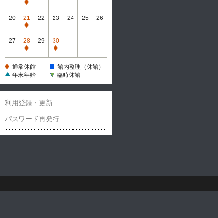
休
通
館
常
20
21
22
23
24
25
26
休
通
館
常
27
28
29
30
休
通
通
館
常
常
通常休館
館内整理（休館）
休
休
年末年始
臨時休館
館
館
利用登録・更新
パスワード再発行