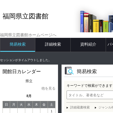
福岡県立図書館
福岡県立図書館ホームページへ
簡易検索
詳細検索
資料紹介
パ
セッションがタイムアウトしました。
簡易検索
開館日カレンダー
県立
キーワードで検索ができます
他を見る
8月
日
月
火
水
木
金
土
詳細蔵書検索
ジャンル
1