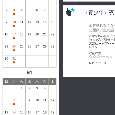
2
3
4
5
6
7
8
「（青少年）夜
通
常
9
10
11
12
13
14
15
図解眠れなくな
休
通
ど面白い魚の話
館
常
16
17
18
19
20
21
22
さかなのおにいさ
休
通
わちゃん／監修 --
館
文芸社 -- 2025.7 --
常
23
24
25
26
27
28
29
487.5
休
通
総合評価
館
常
5段階評価の
(0)
30
31
0.0
休
レビュー
0
通
館
常
9月
休
館
日
月
火
水
木
金
土
1
2
3
4
5
6
7
8
9
10
11
12
通
常
13
14
15
16
17
18
19