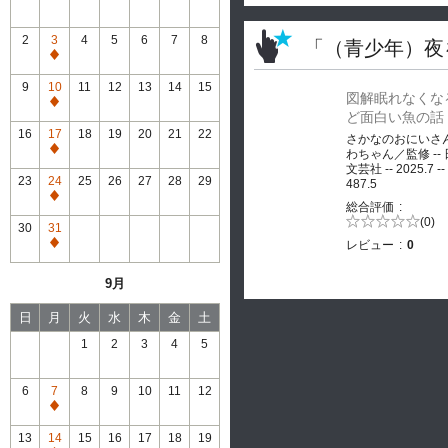
2
3
4
5
6
7
8
「（青少年）夜
通
常
9
10
11
12
13
14
15
図解眠れなくな
休
通
ど面白い魚の話
館
常
16
17
18
19
20
21
22
さかなのおにいさ
休
通
わちゃん／監修 --
館
文芸社 -- 2025.7 --
常
23
24
25
26
27
28
29
487.5
休
通
総合評価
館
常
5段階評価の
(0)
30
31
0.0
休
レビュー
0
通
館
常
9月
休
館
日
月
火
水
木
金
土
1
2
3
4
5
6
7
8
9
10
11
12
通
常
13
14
15
16
17
18
19