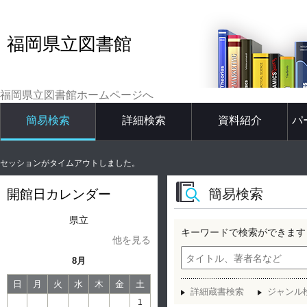
福岡県立図書館
福岡県立図書館ホームページへ
簡易検索
詳細検索
資料紹介
パ
セッションがタイムアウトしました。
簡易検索
開館日カレンダー
県立
キーワードで検索ができます
他を見る
8月
日
月
火
水
木
金
土
詳細蔵書検索
ジャンル
1