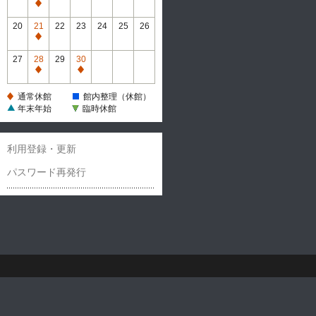
休
通
館
常
20
21
22
23
24
25
26
休
通
館
常
27
28
29
30
休
通
通
館
常
常
通常休館
館内整理（休館）
休
休
年末年始
臨時休館
館
館
利用登録・更新
パスワード再発行