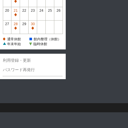
休
通
館
常
20
21
22
23
24
25
26
休
通
館
常
27
28
29
30
休
通
通
館
常
常
通常休館
館内整理（休館）
休
休
年末年始
臨時休館
館
館
利用登録・更新
パスワード再発行