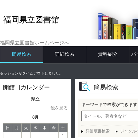
福岡県立図書館
福岡県立図書館ホームページへ
簡易検索
詳細検索
資料紹介
パ
セッションがタイムアウトしました。
簡易検索
開館日カレンダー
県立
キーワードで検索ができます
他を見る
8月
日
月
火
水
木
金
土
詳細蔵書検索
ジャンル
1