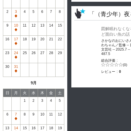
2
3
4
5
6
7
8
「（青少年）夜
通
常
9
10
11
12
13
14
15
図解眠れなくな
休
通
ど面白い魚の話
館
常
16
17
18
19
20
21
22
さかなのおにいさ
休
通
わちゃん／監修 --
館
文芸社 -- 2025.7 --
常
23
24
25
26
27
28
29
487.5
休
通
総合評価
館
常
5段階評価の
(0)
30
31
0.0
休
レビュー
0
通
館
常
9月
休
館
日
月
火
水
木
金
土
1
2
3
4
5
6
7
8
9
10
11
12
通
常
13
14
15
16
17
18
19