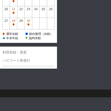
休
通
館
常
20
21
22
23
24
25
26
休
通
館
常
27
28
29
30
休
通
通
館
常
常
通常休館
館内整理（休館）
休
休
年末年始
臨時休館
館
館
利用登録・更新
パスワード再発行