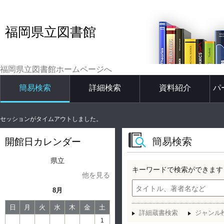
福岡県立図書館
福岡県立図書館ホームページへ
簡易検索
詳細検索
資料紹介
パ
セッションがタイムアウトしました。
簡易検索
開館日カレンダー
県立
キーワードで検索ができます
他を見る
8月
日
月
火
水
木
金
土
詳細蔵書検索
ジャンル
1