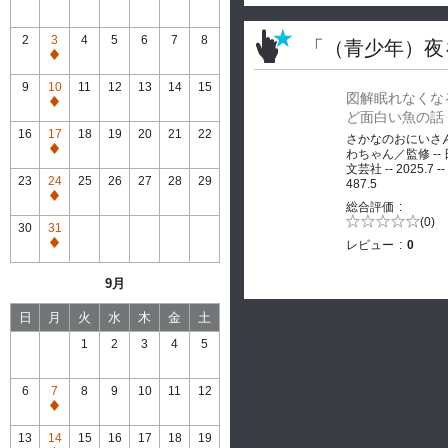
2
3
4
5
6
7
8
「（青少年）夜
通
常
9
10
11
12
13
14
15
図解眠れなくな
休
通
ど面白い魚の話
館
常
16
17
18
19
20
21
22
さかなのおにいさ
休
通
わちゃん／監修 --
館
文芸社 -- 2025.7 --
常
23
24
25
26
27
28
29
487.5
休
通
総合評価
館
常
5段階評価の
(0)
30
31
0.0
休
レビュー
0
通
館
常
9月
休
館
日
月
火
水
木
金
土
1
2
3
4
5
6
7
8
9
10
11
12
通
常
13
14
15
16
17
18
19