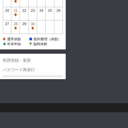
休
通
館
常
20
21
22
23
24
25
26
休
通
館
常
27
28
29
30
休
通
通
館
常
常
通常休館
館内整理（休館）
休
休
年末年始
臨時休館
館
館
利用登録・更新
パスワード再発行