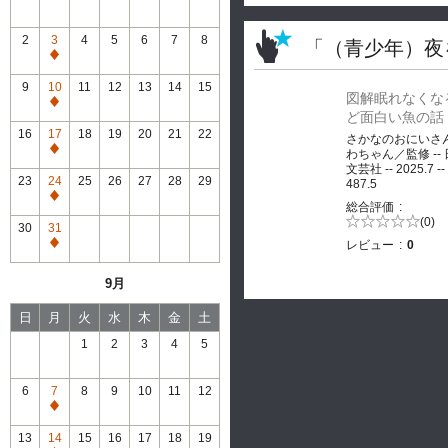
2
3
4
5
6
7
8
「（青少年）夜
通
常
9
10
11
12
13
14
15
図解眠れなくな
休
通
ど面白い魚の話
館
常
16
17
18
19
20
21
22
さかなのおにいさ
休
通
わちゃん／監修 --
館
文芸社 -- 2025.7 --
常
23
24
25
26
27
28
29
487.5
休
通
総合評価
館
常
5段階評価の
(0)
30
31
0.0
休
レビュー
0
通
館
常
9月
休
館
日
月
火
水
木
金
土
1
2
3
4
5
6
7
8
9
10
11
12
通
常
13
14
15
16
17
18
19