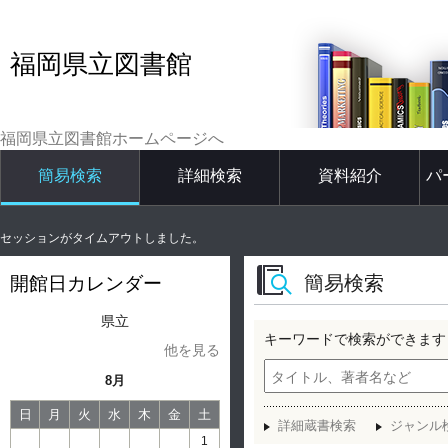
福岡県立図書館
福岡県立図書館ホームページへ
簡易検索
詳細検索
資料紹介
パ
セッションがタイムアウトしました。
簡易検索
開館日カレンダー
県立
キーワードで検索ができます
他を見る
8月
日
月
火
水
木
金
土
詳細蔵書検索
ジャンル
1