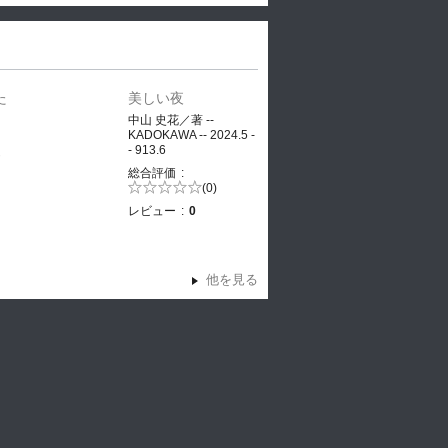
た
美しい夜
、
中山 史花／著 --
KADOKAWA -- 2024.5 -
- 913.6
ヤ
総合評価
5段階評価の
(0)
0.0
レビュー
0
他を見る