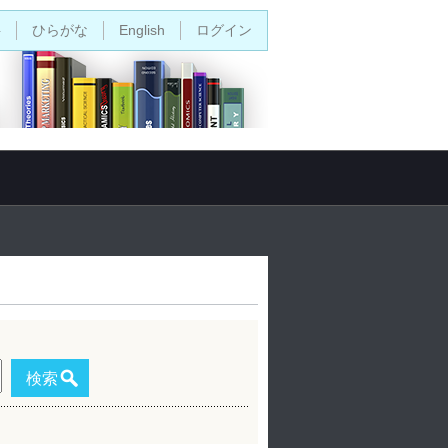
字
ひらがな
English
ログイン
検索