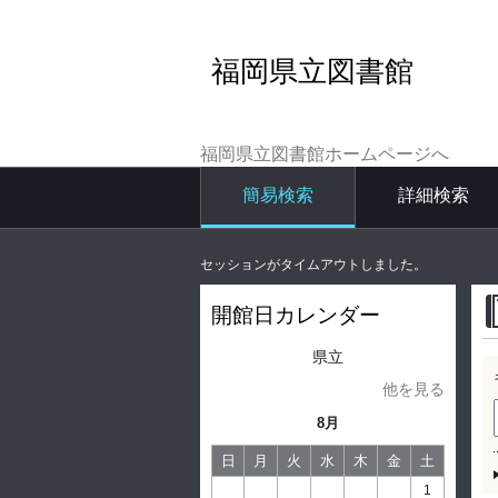
福岡県立図書館
福岡県立図書館ホームページへ
簡易検索
詳細検索
セッションがタイムアウトしました。
開館日カレンダー
県立
他を見る
8月
日
月
火
水
木
金
土
1