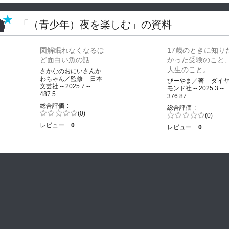
「（青少年）夜を楽しむ」の資料
図解眠れなくなるほ
17歳のときに知り
ど面白い魚の話
かった受験のこと
人生のこと。
さかなのおにいさんか
わちゃん／監修 -- 日本
びーやま／著 -- ダイ
文芸社 -- 2025.7 --
モンド社 -- 2025.3 --
487.5
376.87
総合評価
総合評価
5段階評価の
(0)
5段階評価の
(0)
0.0
0.0
レビュー
0
レビュー
0